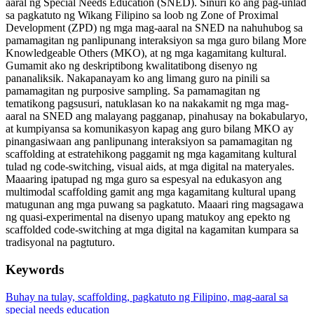
aaral ng Special Needs Education (SNED). Sinuri ko ang pag-unlad
sa pagkatuto ng Wikang Filipino sa loob ng Zone of Proximal
Development (ZPD) ng mga mag-aaral na SNED na nahuhubog sa
pamamagitan ng panlipunang interaksiyon sa mga guro bilang More
Knowledgeable Others (MKO), at ng mga kagamitang kultural.
Gumamit ako ng deskriptibong kwalitatibong disenyo ng
pananaliksik. Nakapanayam ko ang limang guro na pinili sa
pamamagitan ng purposive sampling. Sa pamamagitan ng
tematikong pagsusuri, natuklasan ko na nakakamit ng mga mag-
aaral na SNED ang malayang pagganap, pinahusay na bokabularyo,
at kumpiyansa sa komunikasyon kapag ang guro bilang MKO ay
pinangasiwaan ang panlipunang interaksiyon sa pamamagitan ng
scaffolding at estratehikong paggamit ng mga kagamitang kultural
tulad ng code-switching, visual aids, at mga digital na materyales.
Maaaring ipatupad ng mga guro sa espesyal na edukasyon ang
multimodal scaffolding gamit ang mga kagamitang kultural upang
matugunan ang mga puwang sa pagkatuto. Maaari ring magsagawa
ng quasi-experimental na disenyo upang matukoy ang epekto ng
scaffolded code-switching at mga digital na kagamitan kumpara sa
tradisyonal na pagtuturo.
Keywords
Buhay na tulay, scaffolding, pagkatuto ng Filipino, mag-aaral sa
special needs education