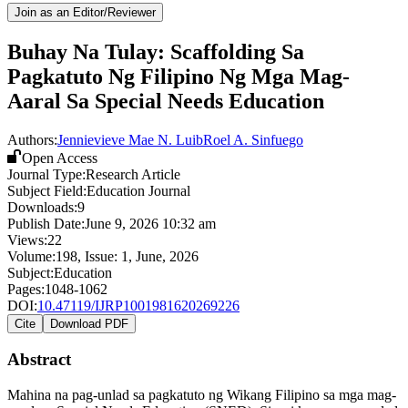
Join as an Editor/Reviewer
Buhay Na Tulay: Scaffolding Sa
Pagkatuto Ng Filipino Ng Mga Mag-
Aaral Sa Special Needs Education
Authors:
Jennievieve Mae N. Luib
Roel A. Sinfuego
Open Access
Journal Type:
Research Article
Subject Field:
Education Journal
Downloads:
9
Publish Date:
June 9, 2026 10:32 am
Views:
22
Volume:
198
, Issue:
1
,
June
,
2026
Subject:
Education
Pages:
1048-1062
DOI:
10.47119/IJRP1001981620269226
Cite
Download PDF
Abstract
Mahina na pag-unlad sa pagkatuto ng Wikang Filipino sa mga mag-