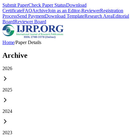
Submit Paper
Check Paper Status
Download
Certificate
FAQ
Archive
Join as an Editor-Reviewer
Registration
Process
Send Payment
Download Template
Research Area
Editorial
Board
Reviewer Board
Home
/
Paper Details
Archive
2026
2025
2024
2023